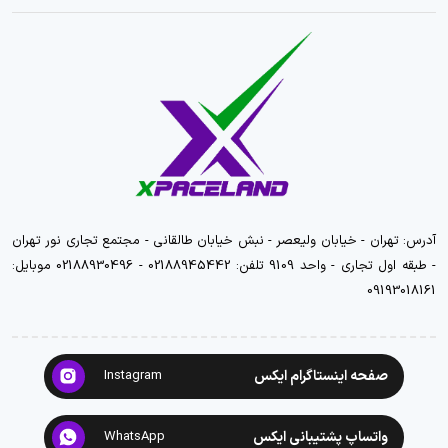
آدرس: تهران - خیابان ولیعصر - نبش خیابان طالقانی - مجتمع تجاری نور تهران
- طبقه اول تجاری - واحد 9109 تلفن: 02188945442 - 02188930496 موبایل:
09193018161
صفحه اینستاگرام ایکس
Instagram
واتساپ پشتیبانی ایکس
WhatsApp