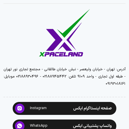
آدرس: تهران - خیابان ولیعصر - نبش خیابان طالقانی - مجتمع تجاری نور تهران
- طبقه اول تجاری - واحد 9109 تلفن: 02188945442 - 02188930496 موبایل:
09193018161
صفحه اینستاگرام ایکس
Instagram
واتساپ پشتیبانی ایکس
WhatsApp