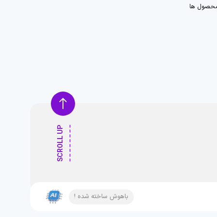
حصول ها
SCROLL UP
باهوش ساخته شده !