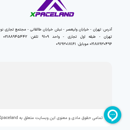
آدرس: تهران - خیابان ولیعصر - نبش خیابان طالقانی - مجتمع تجاری نور
تهران - طبقه اول تجاری - واحد 9109 تلفن
02188930496 موبایل: 09193018161
تمامی حقوق مادی و معنوی این وبسایت متعلق به Xpaceland می باشد و هرگونه کپی برداری پیگرد قانونی دارد.