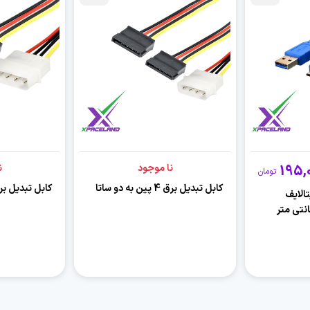
195,
نا موجود
ن
تومان
کابل تبدیل برق 4 پین به دو ساتا
کابل تبدیل برق ۴ پین به 
د USB3.0 دیتالایف