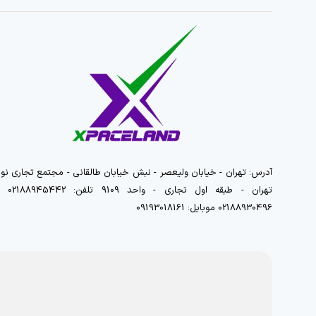
آدرس: تهران - خیابان ولیعصر - نبش خیابان طالقانی - مجتمع تجاری نور
تهران - طبقه اول تجاری - واحد 9109 تلفن
02188930496 موبایل: 09193018161