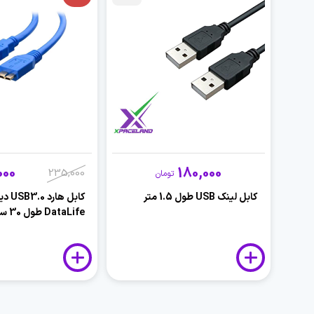
000
180,000
235,000
تومان
کابل لینک USB طول 1.5 متر
کابل هار
DataLife طول 30 سانتی متر