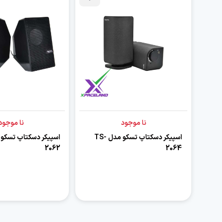
نا موجود
نا موجود
اسپیکر دسکتاپ تسکو مدل TS-
2062
2064