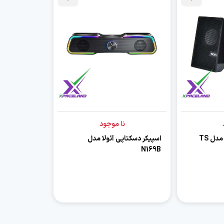
نا موجود
اسپیکر دسکتاپ تسکو مدل TS
اسپیکر دسکتاپی آئولا مدل
N169B