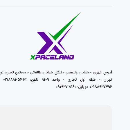
آدرس: تهران - خیابان ولیعصر - نبش خیابان طالقانی - مجتمع تجاری نور
تهران - طبقه اول تجاری - واحد 9109 تلفن
02188930496 موبایل: 09193018161