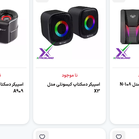
نا موجود
ن
N-108
اسپیکر دسکتاپ کیسونلی مدل
اسپیکر دسکتا
A909
X3