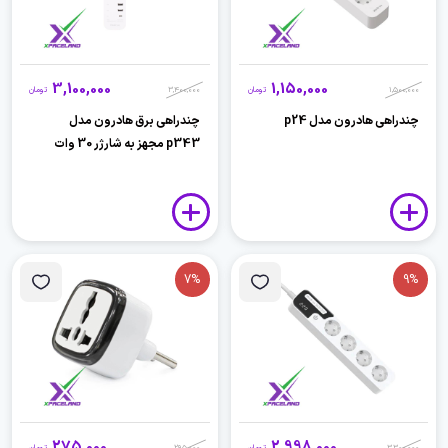
3,100,000
1,150,000
1,500,000
تومان
3,400,000
تومان
چندراهی هادرون مدل p24
چندراهی برق هادرون مدل
p343 مجهز به شارژر 30 وات
7%
9%
275,000
2,998,000