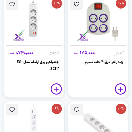
22%
17%
1,740,000
175,000
210,000
تومان
2,230,000
تومان
چندراهی برق 4 خانه نسیم
چندراهی برق ارلدام مدل ES-
SC13
9%
23%