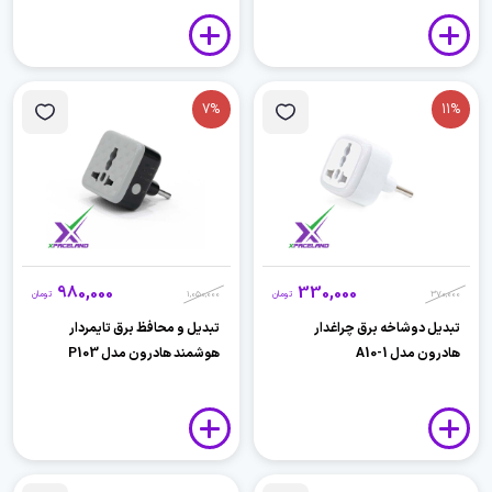
7%
11%
980,000
330,000
370,000
تومان
1,050,000
تومان
تبدیل دوشاخه برق چراغدار
تبدیل و محافظ برق تایمردار
هادرون مدل A10-1
هوشمند هادرون مدل P103