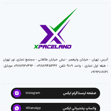
آدرس: تهران - خیابان ولیعصر - نبش خیابان طالقانی - مجتمع تجاری نور تهران
- طبقه اول تجاری - واحد 9109 تلفن: 02188945442 - 02188930496 موبایل:
09193018161
صفحه اینستاگرام ایکس
Instagram
واتساپ پشتیبانی ایکس
WhatsApp