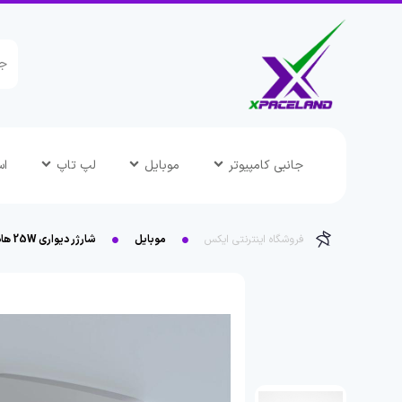
جانبی کامپیوتر
موبایل
لپ تاپ
اس
فروشگاه اینترنتی ایکس
موبایل
شارژر دیواری 25W هادرون مدل C1011