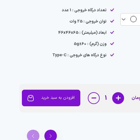
تعداد درگاه خروجی : 1 عدد
توان خروجی : 25 وات
ابعاد (میلیمتر) : 46x46x65
وزن (گرم) : 60±5g
نوع درگاه های خروجی : Type-C
1
مان
افزودن به سبد خرید