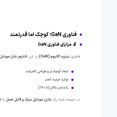
فناوری GaN؛ کوچک اما قدرتمند
🔬 مزایای فناوری GaN
فناوری
نیترید گالیوم (GaN)
در این
آداپتور شارژ موبایل
ابعاد کوچک‌تر و طراحی کامپکت
تولید حرارت کمتر
راندمان بالاتر (تا 90٪)
در نتیجه، شما یک
شارژر موبایل سبک و قابل حمل
با قد