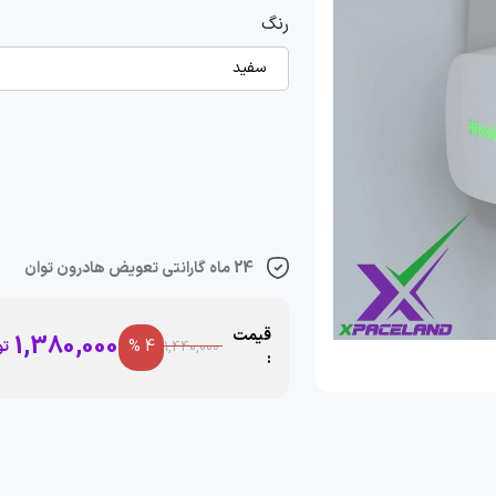
رنگ
سفید
24 ماه گارانتی تعویض هادرون توان
قیمت
1,380,000
4 %
تو
1,440,000
: