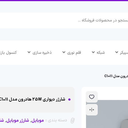
پیکر
شبکه
قلم نوری
ذخیره سازی
کنسول باز
شارژر دیواری 25W هادرون مدل C1011
دسته بندی :
,
,
موبایل
شارژر موبایل
شا