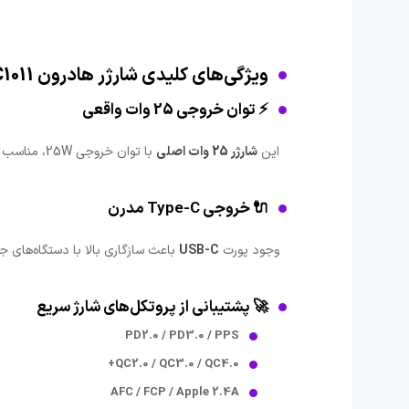
ویژگی‌های کلیدی شارژر هادرون C1011
⚡ توان خروجی 25 وات واقعی
این
شارژر 25 وات اصلی
با توان خروجی 25W، مناسب برای شارژ سریع انواع گوشی‌های هوشمند از جمله
🔌 خروجی Type-C مدرن
وجود پورت
USB-C
باعث سازگاری بالا با دستگاه‌های 
🚀 پشتیبانی از پروتکل‌های شارژ سریع
PD2.0 / PD3.0 / PPS
QC2.0 / QC3.0 / QC4.0+
AFC / FCP / Apple 2.4A