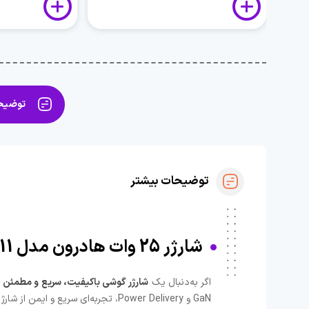
توضیحا
توضیحات بیشتر
شارژر 25 وات هادرون مدل C1011 | سریع، ایمن و اورجینال
اگر به‌دنبال یک
شارژر گوشی باکیفیت، سریع و مطمئن
ه
GaN و Power Delivery، تجربه‌ای سریع و ایمن از شارژ را فراهم می‌کند. شما می‌توانید این محصول را با ضمانت اصالت از