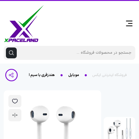
فروشگاه اینترنتی ایکس
موبایل
هندزفری با سیم ارلدام مدل ET-E43