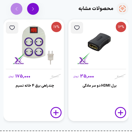
محصولات مشابه
17%
13%
175,000
35,000
40,000
تومان
210,000
تومان
برل HDMI دو سر مادگی
چندراهی برق 4 خانه نسیم