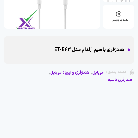
تصاویر بیشتر …
هندزفری با سیم ارلدام مدل ET-E43
,
,
دسته بندی :
موبایل
هندزفری و ایرپاد موبایل
هندزفری باسیم