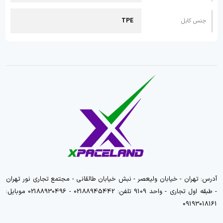
جنس کابل
TPE
آدرس: تهران - خیابان ولیعصر - نبش خیابان طالقانی - مجتمع تجاری نور تهران
- طبقه اول تجاری - واحد 9109 تلفن: 02188945442 - 02188930496 موبایل:
09193018161