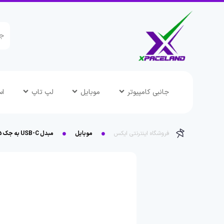
جانبی کامپیوتر
موبایل
لپ تاپ
اس
فروشگاه اینترنتی ایکس
موبایل
مبدل USB-C به جک 3.5 میلی متری ارلدام مدل ET-OT51