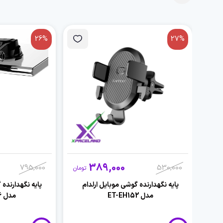
26%
27%
389,000
795,000
530,000
تومان
پایه نگهدارنده گوشی موبایل ارلدام
پایه نگهدارنده 
مدل ET-EH152
مدل ET-EH196