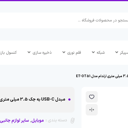
پیکر
شبکه
قلم نوری
ذخیره سازی
کنسول باز
مبدل USB-C به جک 3.5 میلی متری ارلدام مدل ET-OT51
دسته بندی :
,
موبایل
سایر لوازم جانبی