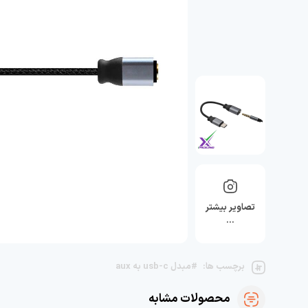
تصاویر بیشتر
…
برچسب ها:
#مبدل usb-c به aux
محصولات مشابه