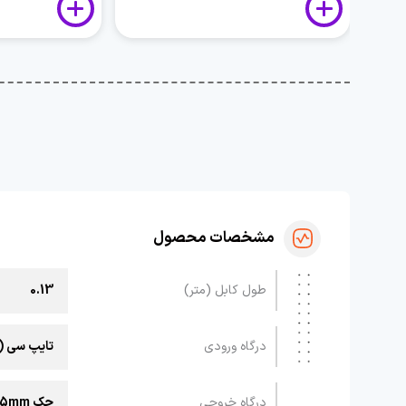
مشخصات محصول
طول کابل (متر)
0.13
درگاه ورودی
تایپ سی (
درگاه خروجی
جک 3.5mm یا AUX (جهت اتصال به یک پخش کننده)