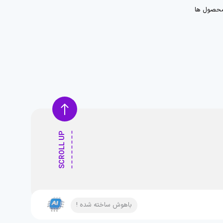
حصول ها
SCROLL UP
باهوش ساخته شده !