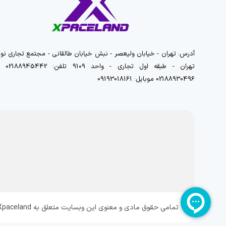
آدرس: تهران - خیابان ولیعصر - نبش خیابان طالقانی - مجتمع تجاری نور
تهران - طبقه اول تجاری - واحد 9109 تلفن
02188930496 موبایل: 09193018161
تمامی حقوق مادی و معنوی این وبسایت متعلق به Xpaceland می باشد و هرگونه کپی برداری پیگرد قانونی دارد.