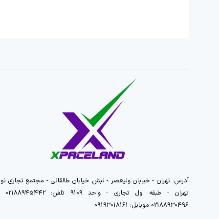
آدرس: تهران - خیابان ولیعصر - نبش خیابان طالقانی - مجتمع تجاری نور
تهران - طبقه اول تجاری - واحد 9109 تلفن
02188930496 موبایل: 09193018161