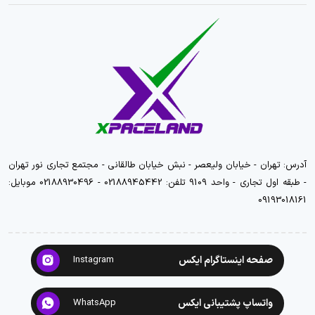
آدرس: تهران - خیابان ولیعصر - نبش خیابان طالقانی - مجتمع تجاری نور تهران
- طبقه اول تجاری - واحد 9109 تلفن: 02188945442 - 02188930496 موبایل:
09193018161
صفحه اینستاگرام ایکس
Instagram
واتساپ پشتیبانی ایکس
WhatsApp