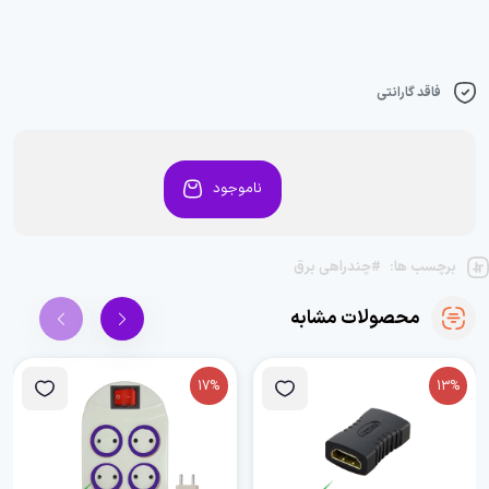
فاقد گارانتی
ناموجود
برچسب ها:
#چندراهی برق
محصولات مشابه
17%
13%