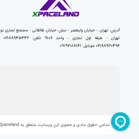
آدرس: تهران - خیابان ولیعصر - نبش خیابان طالقانی - مجتمع تجاری نور
تهران - طبقه اول تجاری - واحد 9109 تلفن
02188930496 موبایل: 09193018161
تمامی حقوق مادی و معنوی این وبسایت متعلق به Xpaceland می باشد و هرگونه کپی برداری پیگرد قانونی دارد.