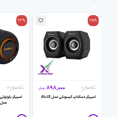
23%
25%
898,000
3,750,000
1,190,000
تومان
اسپیکر دسکتاپ کیسونلی مدل A101S
اسپیکر بلوتوثی
مدل BTS107