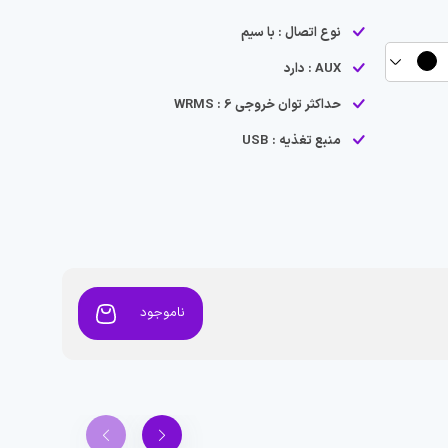
نوع اتصال : با سیم
AUX : دارد
حداکثر توان خروجی WRMS : 6
منبع تغذیه : USB
ناموجود