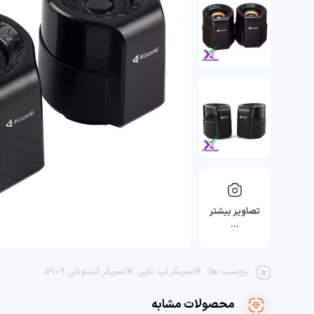
تصاویر بیشتر
…
برچسب ها:
#اسپیکر لپ تاپی
#اسپیکر کیسونلی a909
محصولات مشابه