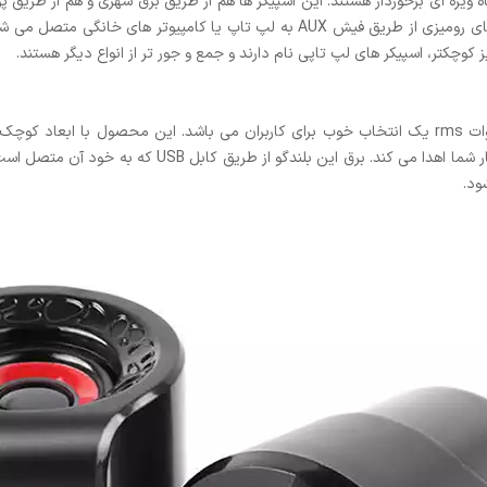
بلندگو ها معمولا محدود می باشد. بیشتر این بلندگو های رومیزی از طریق فیش AUX به 
 کوچکتر، اسپیکر های لپ تاپی نام دارند و جمع و جور تر از انواع دیگر هستند.
کیسونلی a909 یک اسپیکر رومیزی با توان خروجی 6 وات rms یک انتخاب خوب برای کاربران می باشد. ا
ود.