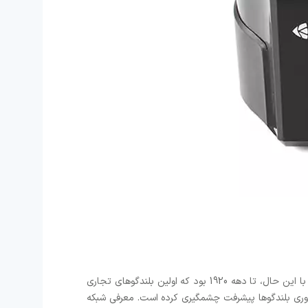
مفهوم اسپیکر به اواخر قرن نوزدهم برمی گردد، زمانی که گراهام بل و توماس ادیسون سهم قابل توجهی در زمینه انتقال صدا داشتند. با این حال، تا دهه 1920 بود که اولین بلندگوهای تجاری
اوری بلندگوها پیشرفت چشمگیری کرده است. معرفی شبکه