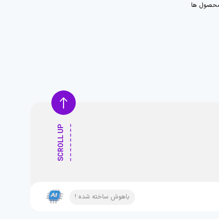
حصول ها
SCROLL UP
باهوش ساخته شده !