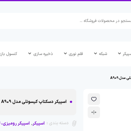
پیکر
شبکه
قلم نوری
ذخیره سازی
کنسول باز
مدل A909
اسپیکر دسکتاپ کیسونلی مدل A909
دسته بندی :
,
اسپیکر
اسپیکر رومیزی، ل