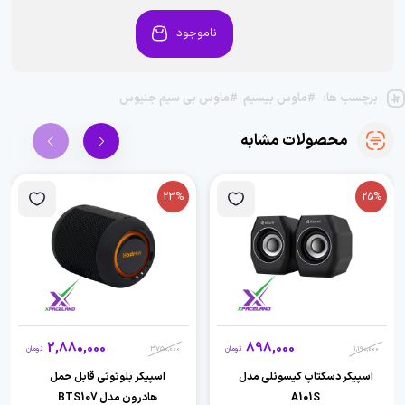
ناموجود
برچسب ها:
#ماوس بیسیم
#ماوس بی سیم جنیوس
محصولات مشابه
23%
25%
2,880,000
898,000
1,190,000
تومان
3,750,000
تومان
اسپیکر دسکتاپ کیسونلی مدل
اسپیکر بلوتوثی قابل حمل
A101S
هادرون مدل BTS107