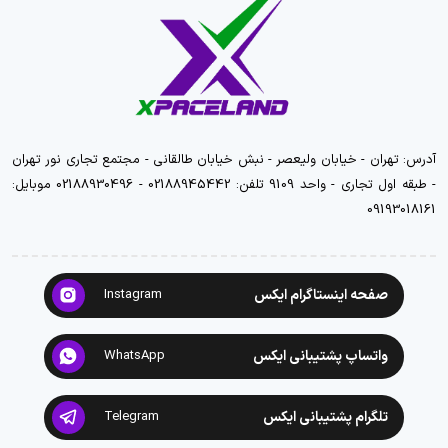
آدرس: تهران - خیابان ولیعصر - نبش خیابان طالقانی - مجتمع تجاری نور تهران
- طبقه اول تجاری - واحد 9109 تلفن: 02188945442 - 02188930496 موبایل:
09193018161
صفحه اینستاگرام ایکس
Instagram
واتساپ پشتیبانی ایکس
WhatsApp
تلگرام پشتیبانی ایکس
Telegram