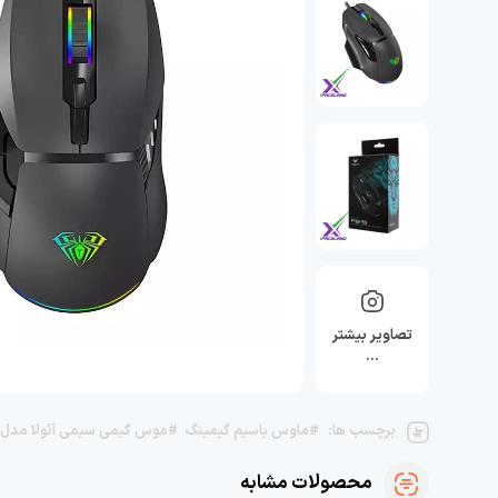
تصاویر بیشتر
…
برچسب ها:
#ماوس باسیم گیمینگ
#موس گیمی سیمی آئولا مدل f815
محصولات مشابه