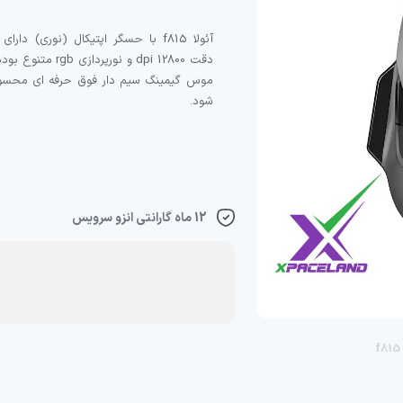
آئولا f815 با حسگر اپتیکال (نوری) دارا
دقت 12800 dpi و نورپردازی gb
موس گیمینگ سیم دار فوق حرفه ای محس
شود.
12 ماه گارانتی انزو سرویس