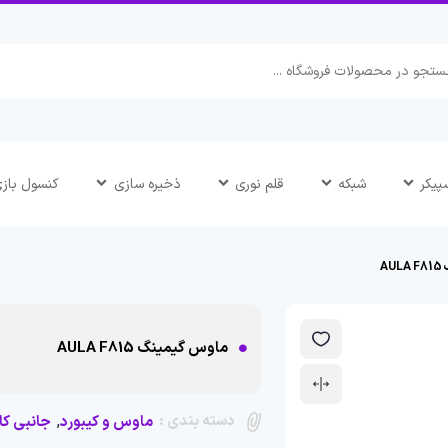
پیکر
شبکه
قلم نوری
ذخیره سازی
کنسول باز
A
ماوس گیمینگ AULA F815
دسته بندی :
,
ماوس و کیبورد
جانبی کا