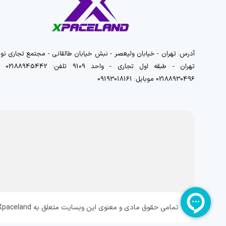
آدرس: تهران - خیابان ولیعصر - نبش خیابان طالقانی - مجتمع تجاری نور
تهران - طبقه اول تجاری - واحد 9109 تلفن
02188930496 موبایل: 09193018161
تمامی حقوق مادی و معنوی این وبسایت متعلق به Xpaceland می باشد و هرگونه کپی برداری پیگرد قانونی دارد.