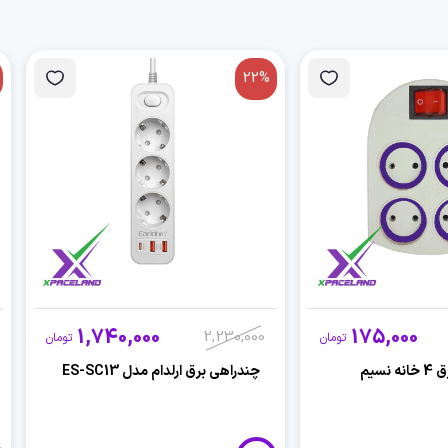
22%
1,740,000
175,000
2,230,000
تومان
تومان
نسیم
چندراهی برق ارلدام مدل ES-SC13