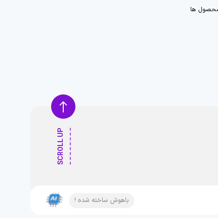
حصول ها
SCROLL UP
باهوش ساخته شده !