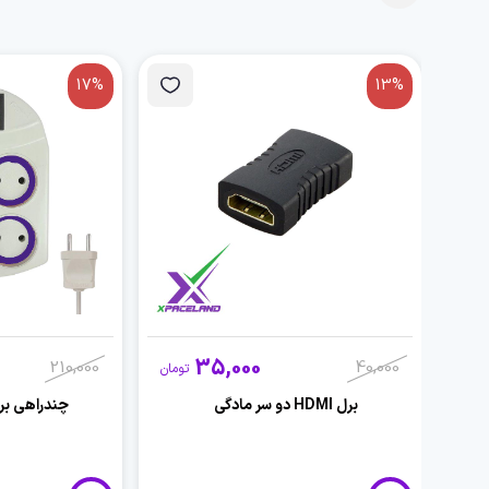
17%
13%
35,000
210,000
40,000
تومان
برل HDMI دو سر مادگی
چندراهی برق 4 خانه 