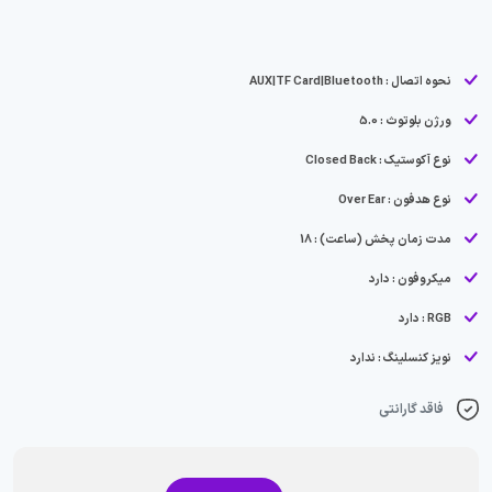
نحوه اتصال : AUX|TF Card|Bluetooth
ورژن بلوتوث : 5.0
نوع آکوستیک : Closed Back
نوع هدفون : Over Ear
مدت زمان پخش (ساعت) : 18
میکروفون : دارد
RGB : دارد
نویز کنسلینگ : ندارد
فاقد گارانتی