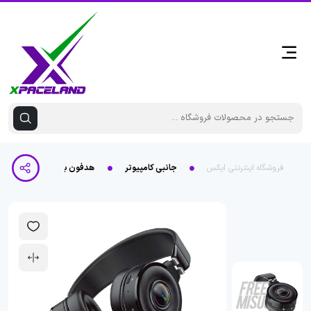
فروشگاه اینترنتی ایکس
جانبی کامپیوتر
هدفون بلوتوث Yesplus مدل YS-509