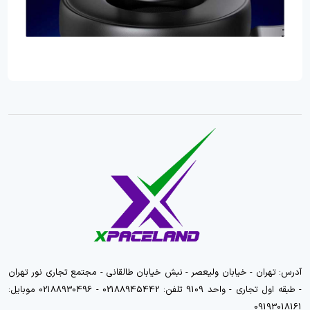
آدرس: تهران - خیابان ولیعصر - نبش خیابان طالقانی - مجتمع تجاری نور تهران
- طبقه اول تجاری - واحد 9109 تلفن: 02188945442 - 02188930496 موبایل:
09193018161