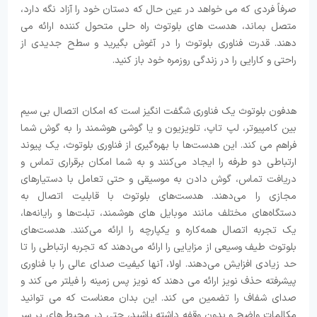
صرفاً فردی که می خواهد در عین حال که دستان خود را آزاد نگه دارد،
متصل بماند، هدست های بلوتوث راه حلی متحول کننده ارائه می
دهند. قدرت فناوری بلوتوث را در آغوش بگیرید و سطح جدیدی از
راحتی و کارایی را در زندگی روزمره خود باز کنید.
هدفون بلوتوث یک فناوری شگفت انگیز است که امکان اتصال بی سیم
بین کامپیوتر، لپ تاپ، تلویزیون و یا گوشی هوشمند را به گوش شما
فراهم می کند. این هدست‌ها با بهره‌گیری از فناوری بلوتوث، یک پیوند
ارتباطی دو طرفه را ایجاد می‌کنند و به شما امکان برقراری تماس و
دریافت تماس، گوش دادن به موسیقی و حتی تعامل با دستیارهای
مجازی را می‌دهند. هدست‌های بلوتوث با قابلیت اتصال به
دستگاه‌های مختلف مانند موبایل ‌های هوشمند، تبلت‌ها و رایانه‌ها،
یک تجربه اتصال همه‌کاره و یکپارچه را ارائه می‌کنند. هدست‌های
بلوتوث طیف وسیعی از مزایایی را ارائه می‌دهند که تجربه ارتباطی را تا
حد زیادی افزایش می‌دهند. اولا، آنها کیفیت صدای عالی را با فناوری
پیشرفته حذف نویز ارائه می دهند که نویز پس زمینه را فیلتر می کند و
صدای شفاف را تضمین می کند. این بدان معناست که می توانید
مکالمات واضح و بدون وقفه داشته باشید، حتی در محیط های پر سر