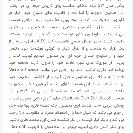
پلاس مدل 509 یک انتخاب مناسب برای کاربران حرفه ای می باشد.
این هدفون اعجوبه با امکانات و قابلیت های متنوع خود، نیاز هر
کاربری را برطرف می کند. بلوتوث ورژن 5.0 بهترین راه ارتباطی هدست
با گوشی موبایل یا کامپیوتر شخصی شماست. همچنین از این طریق
می توانید به تلویزیون های هوشمند خود که دارای بلوتوث هستند
متصل شوید. برای اتصال سیمی کافیست کابل AUX داخل جعبه را از
یک طرف به هدست و از طرف دیگر به گوشی هوشمند خود متصل
کنید و از شنیدن صدای حرفه ای این هدفون بیسیم نهایت لذت را
ببرید. اگر موزیک های مورد علاقه خود را درون کارت حافظه خود
ریخته اید نگران نباشید. شما به راحتی می توانید حافظه Micro SD
خود را به درگاه روی هدفون متصل کنید و از کالکشن محبوب خود
نهایت لذت را ببرید. این هدست دارای یک میکروفون داخلی مجهز به
کاهنده نویز نیز می باشد که مکالمه را شفاف تر می کند. ys509 یک
هدست گیمینگ Over Ear که بالشتک های آن از جنس مموری فوم با
روکش چرمی است. هدبند این محصول یک تسمه فلزی پوشیده شده
از چرم می باشد که خیال شما را از انعطاف همراه با مقاومت بالا راحت
می کند و دیگر نیاز نیست در فکر شکسته شدن این هدبند فلزی باشید.
برای شارژ کامل باتری لیتیوم-پلیمر این محصول با ظرفیت 500mAh ،