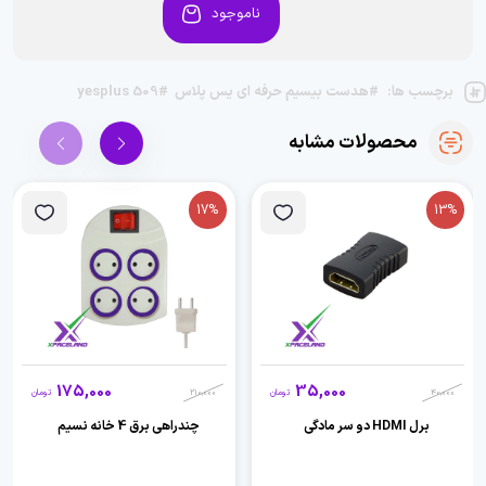
ناموجود
برچسب ها:
#هدست بیسیم حرفه ای یس پلاس
#yesplus 509
محصولات مشابه
17%
13%
175,000
35,000
40,000
تومان
210,000
تومان
برل HDMI دو سر مادگی
چندراهی برق 4 خانه نسیم