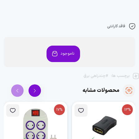
فاقد گارانتی
ناموجود
برچسب ها:
#چندراهی برق
محصولات مشابه
17%
13%