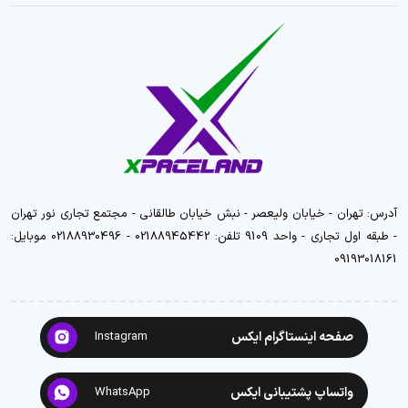
آدرس: تهران - خیابان ولیعصر - نبش خیابان طالقانی - مجتمع تجاری نور تهران
- طبقه اول تجاری - واحد 9109 تلفن: 02188945442 - 02188930496 موبایل:
09193018161
صفحه اینستاگرام ایکس
Instagram
واتساپ پشتیبانی ایکس
WhatsApp