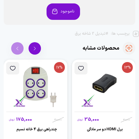
ناموجود
برچسب ها:
#تبدیل 2 شاخه برق
محصولات مشابه
17%
13%
175,000
35,000
40,000
تومان
210,000
تومان
برل HDMI دو سر مادگی
چندراهی برق 4 خانه نسیم