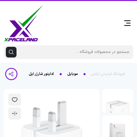
فروشگاه اینترنتی ایکس
موبایل
آداپتور شارژر اپل 20w متفرقه جنس خوب