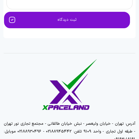
ثبت دیدگاه
آدرس: تهران - خیابان ولیعصر - نبش خیابان طالقانی - مجتمع تجاری نور تهران
- طبقه اول تجاری - واحد 9109 تلفن: 02188945442 - 02188930496 موبایل: