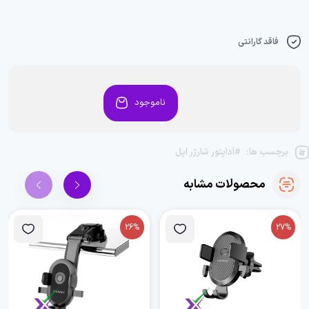
فاقد گارانتی
ناموجود
برچسب ها:
#آداپتور شارژر اپل
محصولات مشابه
26%
27%