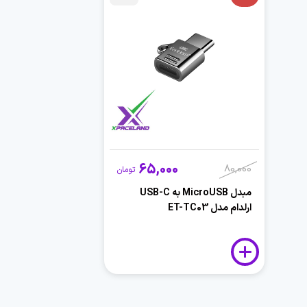
65,000
80,000
تومان
مبدل MicroUSB به USB-C
ارلدام مدل ET-TC03