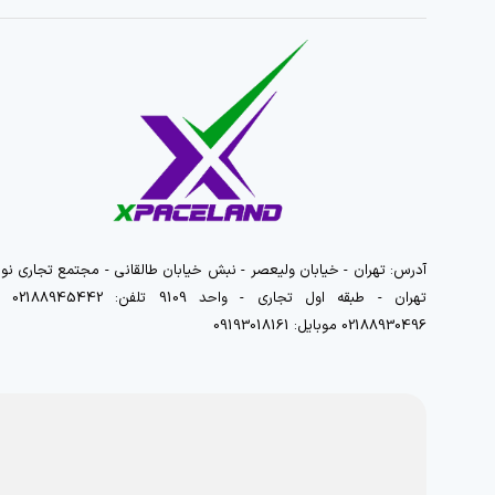
آدرس: تهران - خیابان ولیعصر - نبش خیابان طالقانی - مجتمع تجاری نور
تهران - طبقه اول تجاری - واحد 9109 تلفن
02188930496 موبایل: 09193018161