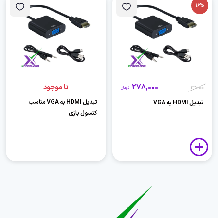
16%
278,000
نا موجود
330,000
تومان
تبدیل HDMI به VGA مناسب
تبدیل HDMI به VGA
کنسول بازی