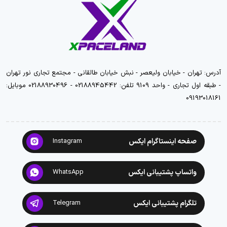
آدرس: تهران - خیابان ولیعصر - نبش خیابان طالقانی - مجتمع تجاری نور تهران
- طبقه اول تجاری - واحد 9109 تلفن: 02188945442 - 02188930496 موبایل:
09193018161
صفحه اینستاگرام ایکس
Instagram
واتساپ پشتیبانی ایکس
WhatsApp
تلگرام پشتیبانی ایکس
Telegram