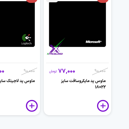
00
77,000
90,000
90,000
تومان
ماوس پد مایکروسافت سایز
ماوس پد لاجیتک سایز 22×8
22×18