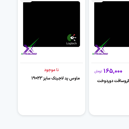
165,000
نا موجود
تومان
ماوس پد لاجیتک سایز 23×19
کروسافت دوردوخت