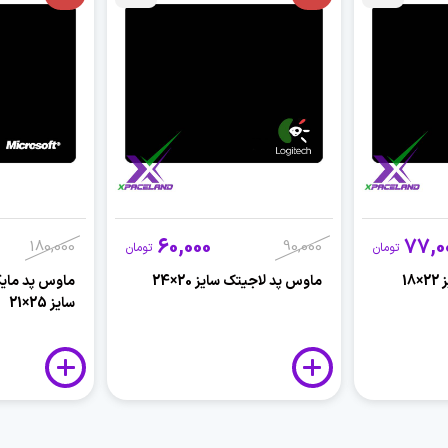
60,000
77,0
180,000
90,000
تومان
تومان
1
ماوس پد لاجیتک سایز 20×24
ماوس پد مای
سایز 25×21