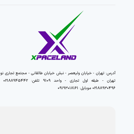
آدرس: تهران - خیابان ولیعصر - نبش خیابان طالقانی - مجتمع تجاری نور
تهران - طبقه اول تجاری - واحد 9109 تلفن
02188930496 موبایل: 09193018161