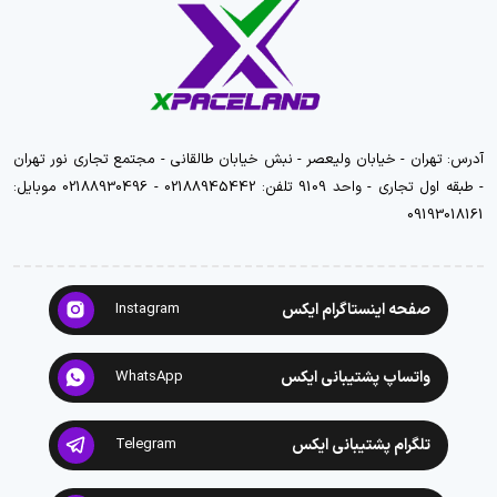
آدرس: تهران - خیابان ولیعصر - نبش خیابان طالقانی - مجتمع تجاری نور تهران
- طبقه اول تجاری - واحد 9109 تلفن: 02188945442 - 02188930496 موبایل:
09193018161
صفحه اینستاگرام ایکس
Instagram
واتساپ پشتیبانی ایکس
WhatsApp
تلگرام پشتیبانی ایکس
Telegram