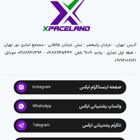
آدرس: تهران - خیابان ولیعصر - نبش خیابان طالقانی - مجتمع تجاری نور تهران
- طبقه اول تجاری - واحد 9109 تلفن: 02188945442 - 02188930496 موبایل:
09193018161
صفحه اینستاگرام ایکس
Instagram
واتساپ پشتیبانی ایکس
WhatsApp
تلگرام پشتیبانی ایکس
Telegram