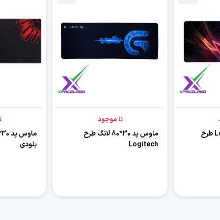
نا موجود
ن
ماوس پد Long 30*80 طرح
ماوس پد 30*80 لانگ طرح
Logitech
بلودی