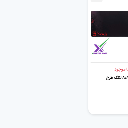
ا موجود
ماوس پد 30*80 لانگ طرح