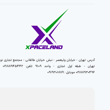
آدرس: تهران - خیابان ولیعصر - نبش خیابان طالقانی - مجتمع تجاری نور
تهران - طبقه اول تجاری - واحد 9109 تلفن
02188930496 موبایل: 09193018161