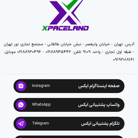
آدرس: تهران - خیابان ولیعصر - نبش خیابان طالقانی - مجتمع تجاری نور تهران
- طبقه اول تجاری - واحد 9109 تلفن: 02188945442 - 02188930496 موبایل:
09193018161
صفحه اینستاگرام ایکس
Instagram
واتساپ پشتیبانی ایکس
WhatsApp
تلگرام پشتیبانی ایکس
Telegram