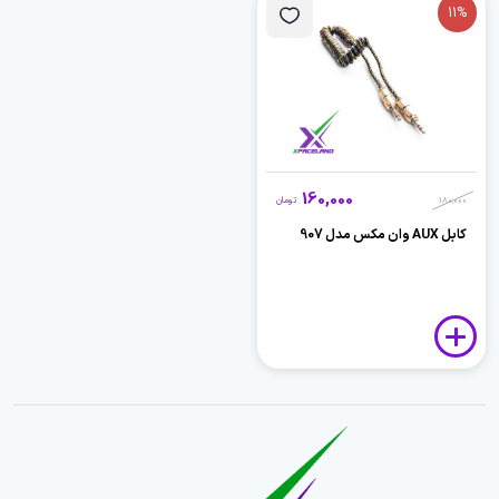
11%
160,000
180,000
تومان
کابل AUX وان مکس مدل 907