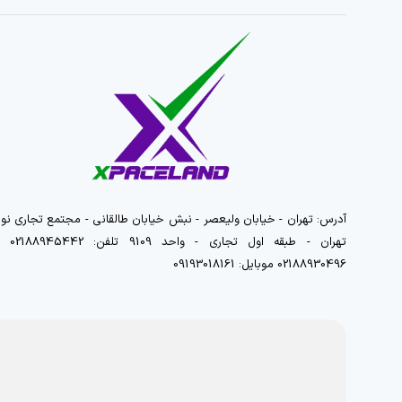
آدرس: تهران - خیابان ولیعصر - نبش خیابان طالقانی - مجتمع تجاری نور
تهران - طبقه اول تجاری - واحد 9109 تلفن
02188930496 موبایل: 09193018161