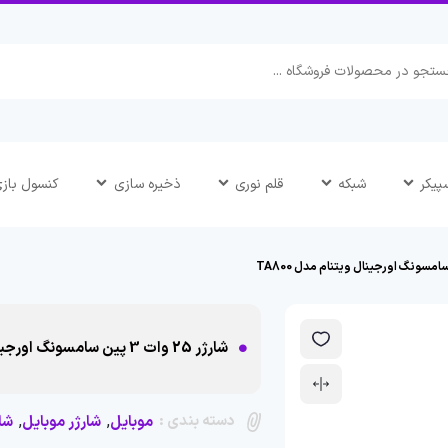
پیکر
شبکه
قلم نوری
ذخیره سازی
کنسول باز
شارژر 25 وات 3 پین سامسونگ اورجینال ویتنام مدل TA800
دسته بندی :
,
,
موبایل
شارژر موبایل
شا