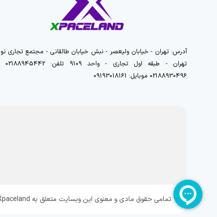
آدرس: تهران - خیابان ولیعصر - نبش خیابان طالقانی - مجتمع تجاری نور
تهران - طبقه اول تجاری - واحد 9109 تلفن
02188930496 موبایل: 09193018161
تمامی حقوق مادی و معنوی این وبسایت متعلق به Xpaceland می باشد و هرگونه کپی برداری پیگرد قانونی دارد.