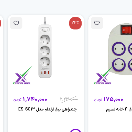
22%
1,740,000
175,000
2,230,000
تومان
تومان
نسیم
چندراهی برق ارلدام مدل ES-SC13