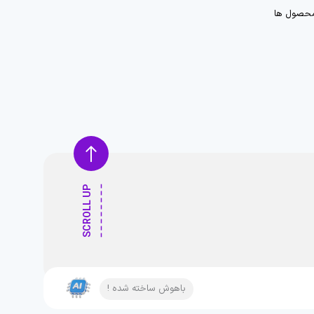
حصول ها
SCROLL UP
باهوش ساخته شده !