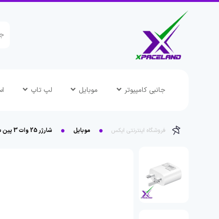
جانبی کامپیوتر
موبایل
لپ تاپ
اس
فروشگاه اینترنتی ایکس
موبایل
شارژر 25 وات 3 پین سامسونگ اورجینال ویتنام مدل TA800