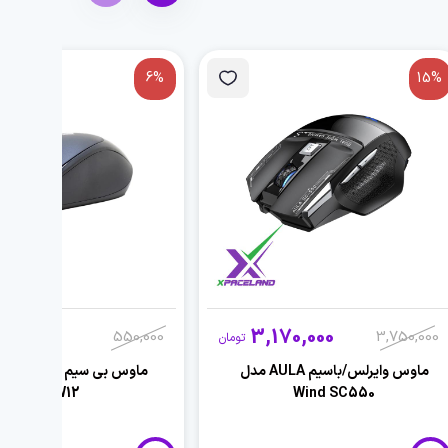
6%
15%
5,000
3,170,000
550,000
3,750,000
تومان
ماوس وایرلس/باسیم AULA مدل
م
MW12
Wind SC550