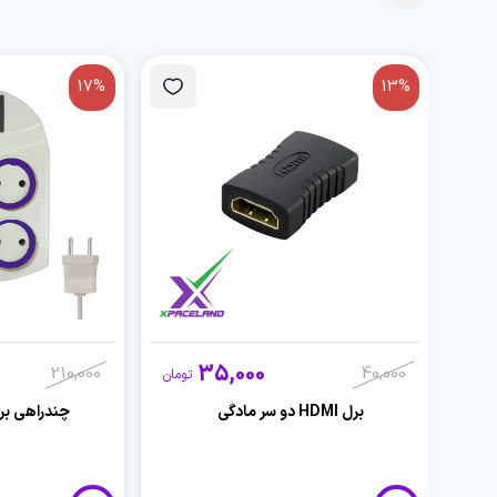
17%
13%
35,000
210,000
40,000
تومان
برل HDMI دو سر مادگی
چندراهی برق 4 خانه 